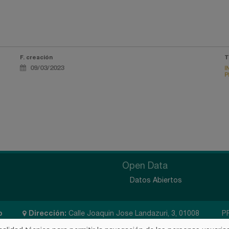
F. creación
T
09/03/2023
I
P
Open Data
Datos Abiertos
o
Dirección:
Calle Joaquin Jose Landazuri, 3, 01008
P
Vitoria-Gasteiz, Álava
D