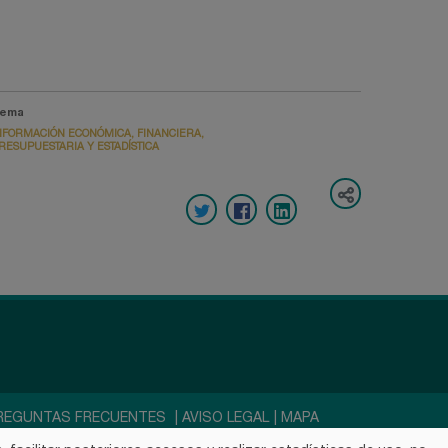
ema
NFORMACIÓN ECONÓMICA, FINANCIERA,
RESUPUESTARIA Y ESTADÍSTICA
REGUNTAS FRECUENTES
|
AVISO LEGAL
|
MAPA
EL SITIO-ARABA IREKIA
|
CONTACTO-DFA