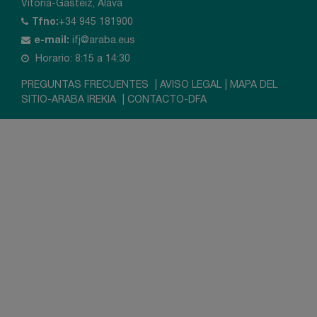
Vitoria-Gasteiz, Álava
Tfno:
+34 945 181900
e-mail:
ifj@araba.eus
Horario: 8:15 a 14:30
PREGUNTAS FRECUENTES
|
AVISO LEGAL
|
MAPA DEL
SITIO-ARABA IREKIA
|
CONTACTO-DFA