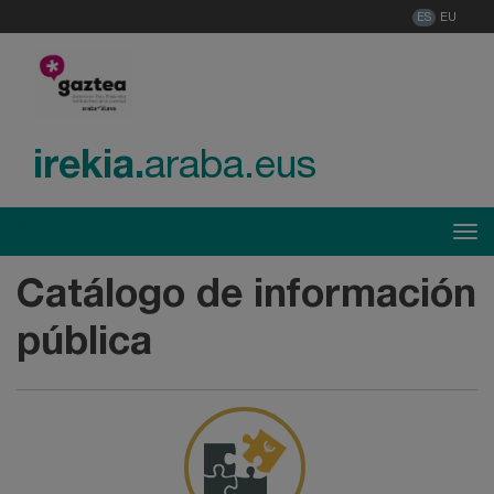
ES
EU
irekia.
araba.eus
Menú
Tog
Catálogo de información
pública