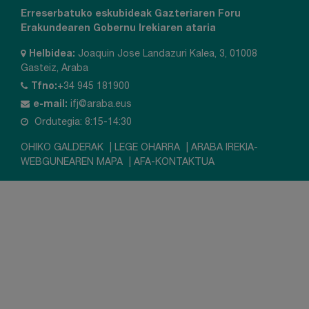
Erreserbatuko eskubideak
Gazteriaren Foru
Erakundearen Gobernu Irekiaren ataria
Helbidea:
Joaquin Jose Landazuri Kalea, 3, 01008
Gasteiz, Araba
Tfno:
+34 945 181900
e-mail:
ifj@araba.eus
Ordutegia: 8:15-14:30
OHIKO GALDERAK
|
LEGE OHARRA
|
ARABA IREKIA-
WEBGUNEAREN MAPA
|
AFA-KONTAKTUA