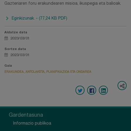
Gazteriaren foru erakundearen misioa, ikuspegia eta balioak.
Eginkizunak. - (77,24 KB PDF)
Aldatze data
2023/03/01
Sortze data
2023/03/01
Gaia
ERAKUNDEA, ANTOLAKETA, PLANIFIKAZIOA ETA ONDAREA
Gardentasuna
Informazio publikoa