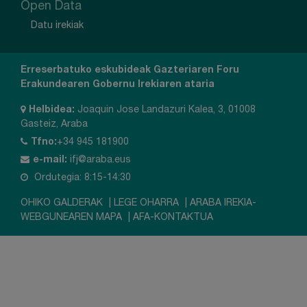
Open Data
Datu irekiak
Erreserbatuko eskubideak
Gazteriaren Foru
Erakundearen Gobernu Irekiaren ataria
Helbidea:
Joaquin Jose Landazuri Kalea, 3, 01008
Gasteiz, Araba
Tfno:
+34 945 181900
e-mail:
ifj@araba.eus
Ordutegia: 8:15-14:30
OHIKO GALDERAK
|
LEGE OHARRA
|
ARABA IREKIA-
WEBGUNEAREN MAPA
|
AFA-KONTAKTUA